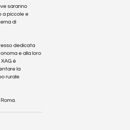
dove saranno 
o a piccole e 
tema di 
resso dedicata 
tonoma e alla loro 
. XAG è 
entare la 
po rurale 
a Roma.