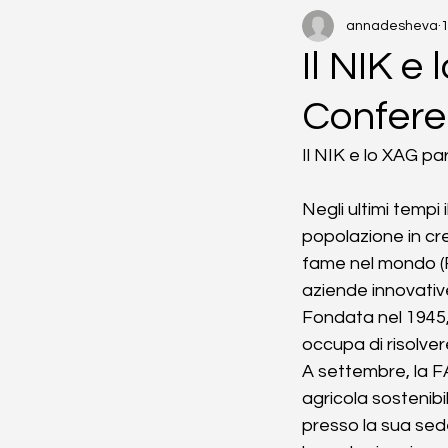
annadesheva
1
Il NIK e
Confere
Il NIK e lo XAG p
Negli ultimi tempi
popolazione in cre
fame nel mondo (FA
aziende innovativ
Fondata nel 1945,
occupa di risolver
A settembre, la 
agricola sostenib
presso la sua sede