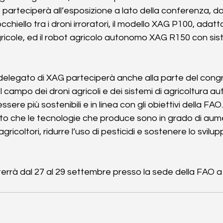
, parteciperà all’esposizione a lato della conferenza, 
l’occhiello tra i droni irroratori, il modello XAG P100, adatt
ricole, ed il robot agricolo autonomo XAG R150 con sis
delegato di XAG parteciperà anche alla parte del cong
el campo dei droni agricoli e dei sistemi di agricoltura au
sere più sostenibili e in linea con gli obiettivi della FAO
tto che le tecnologie che produce sono in grado di aum
agricoltori, ridurre l’uso di pesticidi e sostenere lo svilup
terrà dal 27 al 29 settembre presso la sede della FAO 