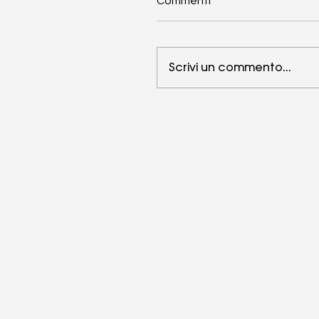
Commenti
Scrivi un commento...
Cosa bisogna considera
quando si sceglie un dro
agricolo