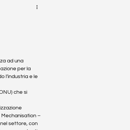
enza ad una 
zazione per la 
l’industria e le 
(ONU) che si 
izzazione 
l Mechanisation – 
nel settore, con 