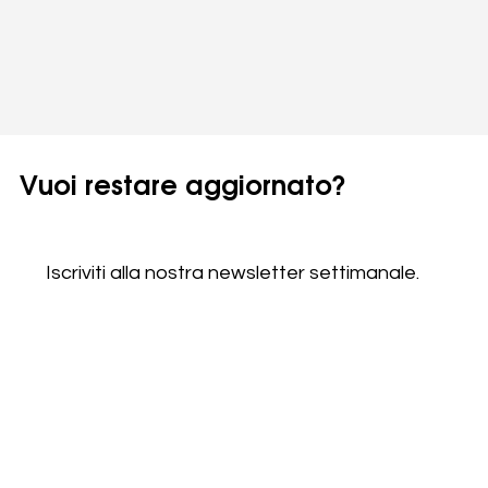
Vuoi restare aggiornato?
Iscriviti alla nostra newsletter settimanale.
Email
*
Sì, iscrivetemi alla vostra newsletter.
*
Abbonarsi