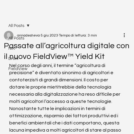
All Posts
annadesheva
5 giu 2023
Tempo di lettura: 3 min
All Posts
Passate all’agricoltura digitale con
NIK
il nuovo FieldView™ Yield Kit
Droni
Nel corso degli anni, il termine “agricoltura di 
FieldView
precisione” è diventato sinonimo di agricoltori e 
contoterzisti di grandi dimensioni. Il costo per 
dotare le proprie mietitrebbie della tecnologia 
necessaria alla digitalizzazione ha reso difficile per 
molti agricoltori l’accesso a queste tecnologie. 
Nonostante tutte le implicazioni in termini di 
ottimizzazione, risparmio dei fattori produttivi ed i 
benefici ambientali che i dati comportano, questa 
lacuna impediva a molti agricoltori di stare al passo 