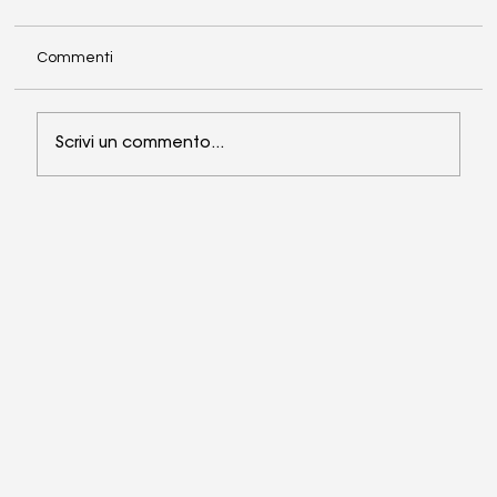
Commenti
Scrivi un commento...
La partnership Bayer-NIK per il
progresso dell’agricoltura in Romania e
nella regione EMEA